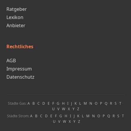
Ratgeber
Lexikon
Anbieter
Rechtliches
AGB
Impressum
Datenschutz
Städte Gas:
A
·
B
·
C
·
D
·
E
·
F
·
G
·
H
·
I
·
J
·
K
·
L
·
M
·
N
·
O
·
P
·
Q
·
R
·
S
·
T
·
U
·
V
·
W
·
X
·
Y
·
Z
Städte Strom:
A
·
B
·
C
·
D
·
E
·
F
·
G
·
H
·
I
·
J
·
K
·
L
·
M
·
N
·
O
·
P
·
Q
·
R
·
S
·
T
·
U
·
V
·
W
·
X
·
Y
·
Z