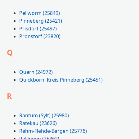
Pellworm
(25849)
Pinneberg
(25421)
Prisdorf
(25497)
Pronstorf
(23820)
Q
Quern
(24972)
Quickborn, Kreis Pinneberg
(25451)
R
Rantum (Sylt)
(25980)
Ratekau
(23626)
Rehm-Flehde-Bargen
(25776)
Rellingen
(25462)