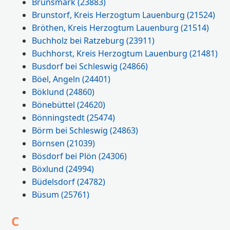
Brunsmark
(23883)
Brunstorf, Kreis Herzogtum Lauenburg
(21524)
Bröthen, Kreis Herzogtum Lauenburg
(21514)
Buchholz bei Ratzeburg
(23911)
Buchhorst, Kreis Herzogtum Lauenburg
(21481)
Busdorf bei Schleswig
(24866)
Böel, Angeln
(24401)
Böklund
(24860)
Bönebüttel
(24620)
Bönningstedt
(25474)
Börm bei Schleswig
(24863)
Börnsen
(21039)
Bösdorf bei Plön
(24306)
Böxlund
(24994)
Büdelsdorf
(24782)
Büsum
(25761)
C