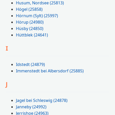
Husum, Nordsee
(25813)
Högel
(25858)
Hörnum (Sylt)
(25997)
Hörup
(24980)
Hüsby
(24850)
Hüttblek
(24641)
I
Idstedt
(24879)
Immenstedt bei Albersdorf
(25885)
J
Jagel bei Schleswig
(24878)
Janneby
(24992)
Jerrishoe
(24963)