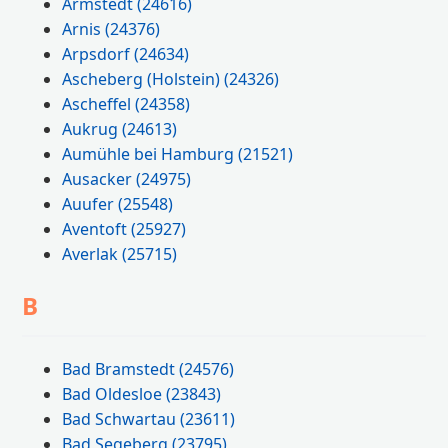
Armstedt
(24616)
Arnis
(24376)
Arpsdorf
(24634)
Ascheberg (Holstein)
(24326)
Ascheffel
(24358)
Aukrug
(24613)
Aumühle bei Hamburg
(21521)
Ausacker
(24975)
Auufer
(25548)
Aventoft
(25927)
Averlak
(25715)
B
Bad Bramstedt
(24576)
Bad Oldesloe
(23843)
Bad Schwartau
(23611)
Bad Segeberg
(23795)