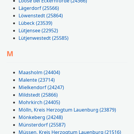
Loose bei Eckernförde
(24366)
Lägerdorf
(25566)
Löwenstedt
(25864)
Lübeck
(23539)
Lütjensee
(22952)
Lütjenwestedt
(25585)
M
Maasholm
(24404)
Malente
(23714)
Mielkendorf
(24247)
Mildstedt
(25866)
Mohrkirch
(24405)
Mölln, Kreis Herzogtum Lauenburg
(23879)
Mönkeberg
(24248)
Münsterdorf
(25587)
Müssen, Kreis Herzogtum Lauenburg
(21516)