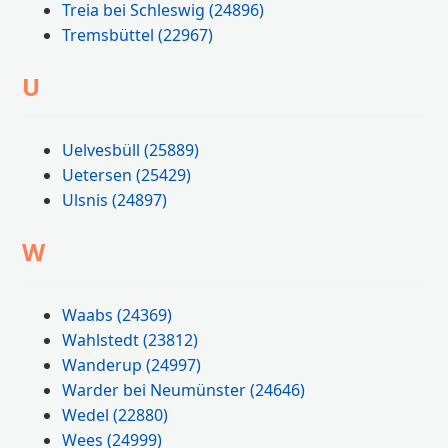
Treia bei Schleswig
(24896)
Tremsbüttel
(22967)
U
Uelvesbüll
(25889)
Uetersen
(25429)
Ulsnis
(24897)
W
Waabs
(24369)
Wahlstedt
(23812)
Wanderup
(24997)
Warder bei Neumünster
(24646)
Wedel
(22880)
Wees
(24999)