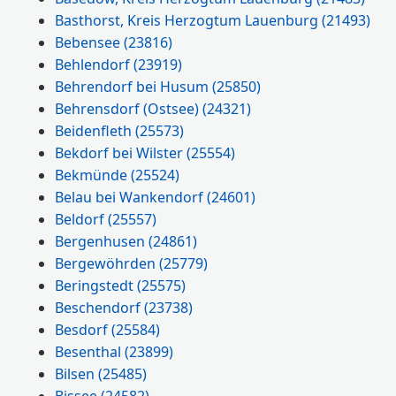
Basthorst, Kreis Herzogtum Lauenburg
(21493)
Bebensee
(23816)
Behlendorf
(23919)
Behrendorf bei Husum
(25850)
Behrensdorf (Ostsee)
(24321)
Beidenfleth
(25573)
Bekdorf bei Wilster
(25554)
Bekmünde
(25524)
Belau bei Wankendorf
(24601)
Beldorf
(25557)
Bergenhusen
(24861)
Bergewöhrden
(25779)
Beringstedt
(25575)
Beschendorf
(23738)
Besdorf
(25584)
Besenthal
(23899)
Bilsen
(25485)
Bissee
(24582)