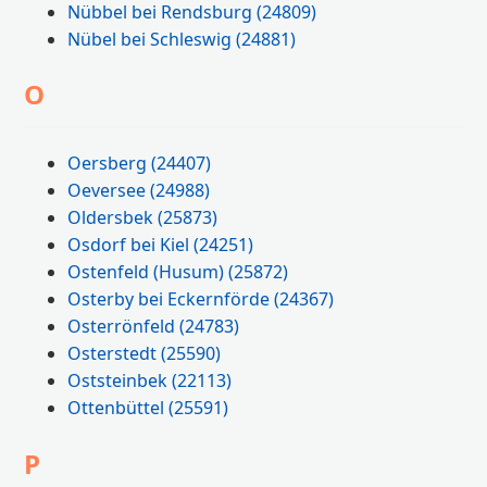
Nübbel bei Rendsburg
(24809)
Nübel bei Schleswig
(24881)
O
Oersberg
(24407)
Oeversee
(24988)
Oldersbek
(25873)
Osdorf bei Kiel
(24251)
Ostenfeld (Husum)
(25872)
Osterby bei Eckernförde
(24367)
Osterrönfeld
(24783)
Osterstedt
(25590)
Oststeinbek
(22113)
Ottenbüttel
(25591)
P