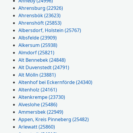
Ahneby
(24996)
Ahrensburg
(22926)
Ahrensbök
(23623)
Ahrenshöft
(25853)
Albersdorf, Holstein
(25767)
Albsfelde
(23909)
Alkersum
(25938)
Almdorf
(25821)
Alt Bennebek
(24848)
Alt Duvenstedt
(24791)
Alt Mölln
(23881)
Altenhof bei Eckernförde
(24340)
Altenholz
(24161)
Altenkrempe
(23730)
Alveslohe
(25486)
Ammersbek
(22949)
Appen, Kreis Pinneberg
(25482)
Arlewatt
(25860)