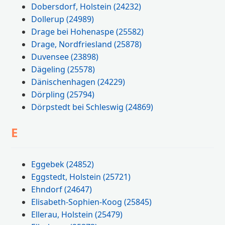
Dobersdorf, Holstein
(24232)
Dollerup
(24989)
Drage bei Hohenaspe
(25582)
Drage, Nordfriesland
(25878)
Duvensee
(23898)
Dägeling
(25578)
Dänischenhagen
(24229)
Dörpling
(25794)
Dörpstedt bei Schleswig
(24869)
E
Eggebek
(24852)
Eggstedt, Holstein
(25721)
Ehndorf
(24647)
Elisabeth-Sophien-Koog
(25845)
Ellerau, Holstein
(25479)