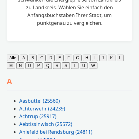
zu Landkreis. Wählen Sie einfach den
Anfangsbuchstaben Ihrer Stadt, um
punktgenau zu vergleichen.
Alle
A
B
C
D
E
F
G
H
I
J
K
L
M
N
O
P
Q
R
S
T
U
W
A
Aasbüttel
(25560)
Achterwehr
(24239)
Achtrup
(25917)
Aebtissinwisch
(25572)
Ahlefeld bei Rendsburg
(24811)