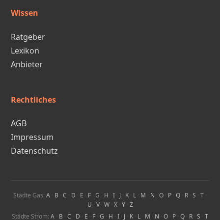
Wissen
Ratgeber
Lexikon
Anbieter
Rechtliches
AGB
Impressum
Datenschutz
Städte Gas:
A
·
B
·
C
·
D
·
E
·
F
·
G
·
H
·
I
·
J
·
K
·
L
·
M
·
N
·
O
·
P
·
Q
·
R
·
S
·
T
·
U
·
V
·
W
·
X
·
Y
·
Z
Städte Strom:
A
·
B
·
C
·
D
·
E
·
F
·
G
·
H
·
I
·
J
·
K
·
L
·
M
·
N
·
O
·
P
·
Q
·
R
·
S
·
T