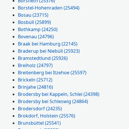
Borsfleth
(25376)
Borstel-Hohenraden
(25494)
Bosau
(23715)
Bosbüll
(25899)
Bothkamp
(24250)
Bovenau
(24796)
Braak bei Hamburg
(22145)
Braderup bei Niebüll
(25923)
Bramstedtlund
(25926)
Breiholz
(24797)
Breitenberg bei Itzehoe
(25597)
Brickeln
(25712)
Brinjahe
(24816)
Brodersby bei Kappeln, Schlei
(24398)
Brodersby bei Schleswig
(24864)
Brodersdorf
(24235)
Brokdorf, Holstein
(25576)
Brunsbüttel
(25541)