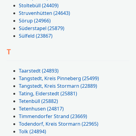
Stoltebüll
(24409)
Struvenhütten
(24643)
Sörup
(24966)
Süderstapel
(25879)
Sülfeld
(23867)
T
Taarstedt
(24893)
Tangstedt, Kreis Pinneberg
(25499)
Tangstedt, Kreis Stormarn
(22889)
Tating, Eiderstedt
(25881)
Tetenbüll
(25882)
Tetenhusen
(24817)
Timmendorfer Strand
(23669)
Todendorf, Kreis Stormarn
(22965)
Tolk
(24894)