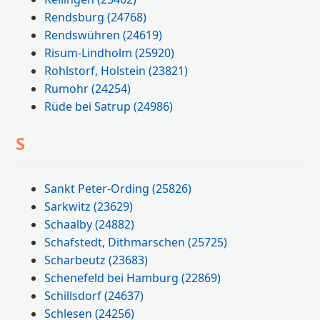
Rendsburg
(24768)
Rendswühren
(24619)
Risum-Lindholm
(25920)
Rohlstorf, Holstein
(23821)
Rumohr
(24254)
Rüde bei Satrup
(24986)
S
Sankt Peter-Ording
(25826)
Sarkwitz
(23629)
Schaalby
(24882)
Schafstedt, Dithmarschen
(25725)
Scharbeutz
(23683)
Schenefeld bei Hamburg
(22869)
Schillsdorf
(24637)
Schlesen
(24256)