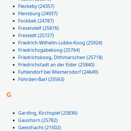
Fleckeby
(24357)
Flensburg
(24937)
Fockbek
(24787)
Fresendelf
(25876)
Frestedt
(25727)
Friedrich-Wilhelm-Lübke-Koog
(25924)
Friedrichsgabekoog
(25764)
Friedrichskoog, Dithmarschen
(25718)
Friedrichstadt an der Eider
(25840)
Fuhlendorf bei Wiemersdorf
(24649)
Föhrden-Barl
(25563)
G
Garding, Kirchspiel
(25836)
Gaushorn
(25782)
Geesthacht
(21502)