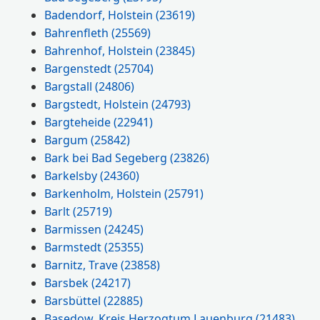
Badendorf, Holstein
(23619)
Bahrenfleth
(25569)
Bahrenhof, Holstein
(23845)
Bargenstedt
(25704)
Bargstall
(24806)
Bargstedt, Holstein
(24793)
Bargteheide
(22941)
Bargum
(25842)
Bark bei Bad Segeberg
(23826)
Barkelsby
(24360)
Barkenholm, Holstein
(25791)
Barlt
(25719)
Barmissen
(24245)
Barmstedt
(25355)
Barnitz, Trave
(23858)
Barsbek
(24217)
Barsbüttel
(22885)
Basedow, Kreis Herzogtum Lauenburg
(21483)