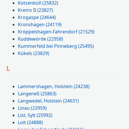
Kotzenbüll
(25832)
Krems II
(23827)
Krogaspe
(24644)
Kronshagen
(24119)
Kröppelshagen-Fahrendorf
(21529)
Kuddewörde
(22958)
Kummerfeld bei Pinneberg
(25495)
Kükels
(23829)
L
Lammershagen, Holstein
(24238)
Langeneß
(25863)
Langwedel, Holstein
(24631)
Linau
(22959)
List, Sylt
(25992)
Loit
(24888)