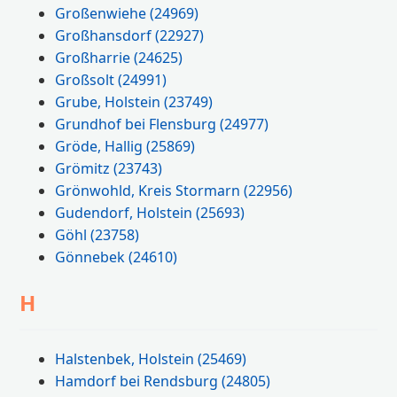
Großenwiehe
(24969)
Großhansdorf
(22927)
Großharrie
(24625)
Großsolt
(24991)
Grube, Holstein
(23749)
Grundhof bei Flensburg
(24977)
Gröde, Hallig
(25869)
Grömitz
(23743)
Grönwohld, Kreis Stormarn
(22956)
Gudendorf, Holstein
(25693)
Göhl
(23758)
Gönnebek
(24610)
H
Halstenbek, Holstein
(25469)
Hamdorf bei Rendsburg
(24805)