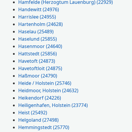
Hamfelde (Herzogtum Lauenburg)
(22929)
Handewitt
(24976)
Harrislee
(24955)
Hartenholm
(24628)
Haselau
(25489)
Haselund
(25855)
Hasenmoor
(24640)
Hattstedt
(25856)
Havetoft
(24873)
Havetoftloit
(24875)
Haßmoor
(24790)
Heide / Holstein
(25746)
Heidmoor, Holstein
(24632)
Heikendorf
(24226)
Heiligenhafen, Holstein
(23774)
Heist
(25492)
Helgoland
(27498)
Hemmingstedt
(25770)