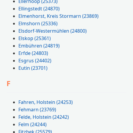
Ellerhoop
(25373)
Ellingstedt
(24870)
Elmenhorst, Kreis Stormarn
(23869)
Elmshorn
(25336)
Elsdorf-Westermühlen
(24800)
Elskop
(25361)
Embühren
(24819)
Erfde
(24803)
Esgrus
(24402)
Eutin
(23701)
F
Fahren, Holstein
(24253)
Fehmarn
(23769)
Felde, Holstein
(24242)
Felm
(24244)
Fitzbek
(25579)