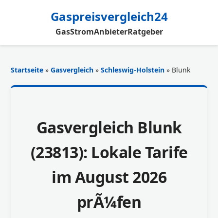
Gaspreisvergleich24
Gas
Strom
Anbieter
Ratgeber
Startseite
»
Gasvergleich
»
Schleswig-Holstein
» Blunk
Gasvergleich Blunk
(23813): Lokale Tarife
im August 2026
prÃ¼fen