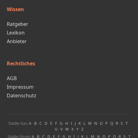
Wissen
Ratgeber
Lexikon
Anbieter
Rechtliches
AGB
Impressum
Datenschutz
Städte Gas:
A
·
B
·
C
·
D
·
E
·
F
·
G
·
H
·
I
·
J
·
K
·
L
·
M
·
N
·
O
·
P
·
Q
·
R
·
S
·
T
·
U
·
V
·
W
·
X
·
Y
·
Z
Städte Strom:
A
·
B
·
C
·
D
·
E
·
F
·
G
·
H
·
I
·
J
·
K
·
L
·
M
·
N
·
O
·
P
·
Q
·
R
·
S
·
T