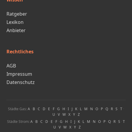
Ratgeber
Lexikon
Anbieter
Rechtliches
AGB
Impressum
Datenschutz
Städte Gas:
A
·
B
·
C
·
D
·
E
·
F
·
G
·
H
·
I
·
J
·
K
·
L
·
M
·
N
·
O
·
P
·
Q
·
R
·
S
·
T
·
U
·
V
·
W
·
X
·
Y
·
Z
Städte Strom:
A
·
B
·
C
·
D
·
E
·
F
·
G
·
H
·
I
·
J
·
K
·
L
·
M
·
N
·
O
·
P
·
Q
·
R
·
S
·
T
·
U
·
V
·
W
·
X
·
Y
·
Z