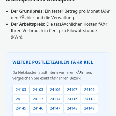
Der Grundpreis:
Ein fester Betrag pro Monat fÃ¼r
den ZÃ¤hler und die Verwaltung.
Der Arbeitspreis:
Die tatsÃ¤chlichen Kosten fÃ¼r
Ihren Verbrauch in Cent pro Kilowattstunde
(kWh).
WEITERE POSTLEITZAHLEN FÃ¼R KIEL
Da Netzkosten stadtintern variieren kÃ¶nnen,
vergleichen Sie exakt fÃ¼r Ihren Bezirk:
24103
24105
24106
24107
24109
24111
24113
24114
24116
24118
24145
24146
24147
24148
24149