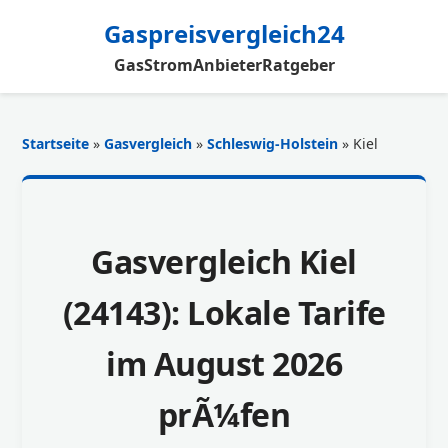
Gaspreisvergleich24
Gas
Strom
Anbieter
Ratgeber
Startseite
»
Gasvergleich
»
Schleswig-Holstein
» Kiel
Gasvergleich Kiel
(24143): Lokale Tarife
im August 2026
prÃ¼fen