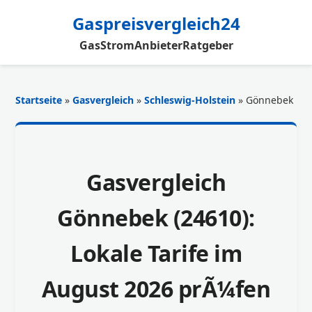
Gaspreisvergleich24
Gas
Strom
Anbieter
Ratgeber
Startseite
»
Gasvergleich
»
Schleswig-Holstein
» Gönnebek
Gasvergleich
Gönnebek (24610):
Lokale Tarife im
August 2026 prÃ¼fen