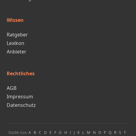
Wissen
Ratgeber
Lexikon
Anbieter
Rechtliches
AGB
Impressum
Datenschutz
Städte Gas:
A
·
B
·
C
·
D
·
E
·
F
·
G
·
H
·
I
·
J
·
K
·
L
·
M
·
N
·
O
·
P
·
Q
·
R
·
S
·
T
·