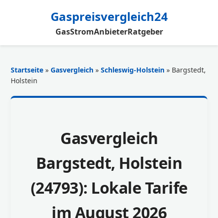
Gaspreisvergleich24
Gas
Strom
Anbieter
Ratgeber
Startseite
»
Gasvergleich
»
Schleswig-Holstein
» Bargstedt,
Holstein
Gasvergleich
Bargstedt, Holstein
(24793): Lokale Tarife
im August 2026