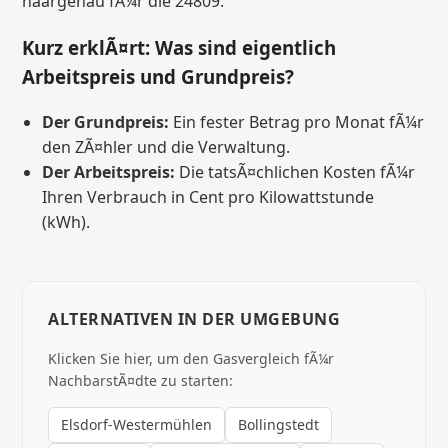
haargenau fÃ¼r die 24809.
Kurz erklÃ¤rt: Was sind eigentlich
Arbeitspreis und Grundpreis?
Der Grundpreis:
Ein fester Betrag pro Monat fÃ¼r
den ZÃ¤hler und die Verwaltung.
Der Arbeitspreis:
Die tatsÃ¤chlichen Kosten fÃ¼r
Ihren Verbrauch in Cent pro Kilowattstunde
(kWh).
ALTERNATIVEN IN DER UMGEBUNG
Klicken Sie hier, um den Gasvergleich fÃ¼r
NachbarstÃ¤dte zu starten:
Elsdorf-Westermühlen
Bollingstedt