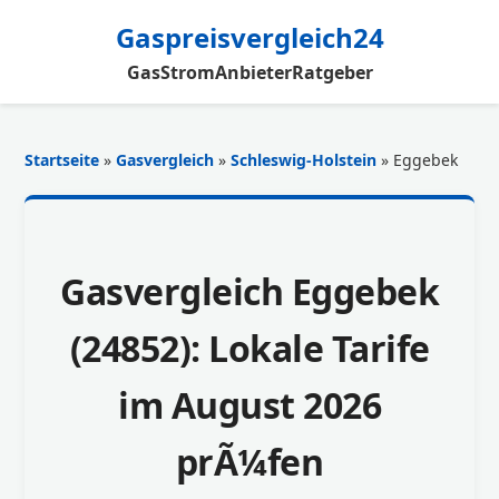
Gaspreisvergleich24
Gas
Strom
Anbieter
Ratgeber
Startseite
»
Gasvergleich
»
Schleswig-Holstein
» Eggebek
Gasvergleich Eggebek
(24852): Lokale Tarife
im August 2026
prÃ¼fen