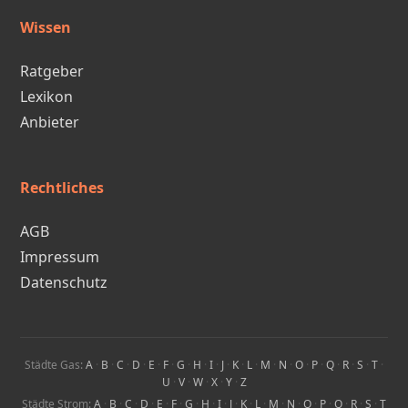
Wissen
Ratgeber
Lexikon
Anbieter
Rechtliches
AGB
Impressum
Datenschutz
Städte Gas:
A
·
B
·
C
·
D
·
E
·
F
·
G
·
H
·
I
·
J
·
K
·
L
·
M
·
N
·
O
·
P
·
Q
·
R
·
S
·
T
·
U
·
V
·
W
·
X
·
Y
·
Z
Städte Strom:
A
·
B
·
C
·
D
·
E
·
F
·
G
·
H
·
I
·
J
·
K
·
L
·
M
·
N
·
O
·
P
·
Q
·
R
·
S
·
T