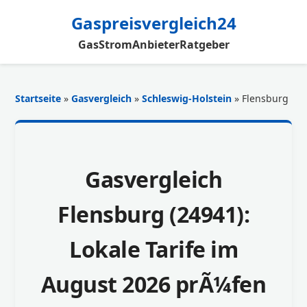
Gaspreisvergleich24
Gas
Strom
Anbieter
Ratgeber
Startseite
»
Gasvergleich
»
Schleswig-Holstein
» Flensburg
Gasvergleich
Flensburg (24941):
Lokale Tarife im
August 2026 prÃ¼fen