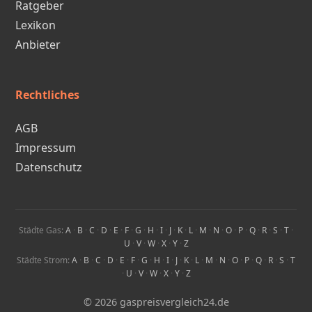
Ratgeber
Lexikon
Anbieter
Rechtliches
AGB
Impressum
Datenschutz
Städte Gas:
A
·
B
·
C
·
D
·
E
·
F
·
G
·
H
·
I
·
J
·
K
·
L
·
M
·
N
·
O
·
P
·
Q
·
R
·
S
·
T
·
U
·
V
·
W
·
X
·
Y
·
Z
Städte Strom:
A
·
B
·
C
·
D
·
E
·
F
·
G
·
H
·
I
·
J
·
K
·
L
·
M
·
N
·
O
·
P
·
Q
·
R
·
S
·
T
·
U
·
V
·
W
·
X
·
Y
·
Z
© 2026 gaspreisvergleich24.de