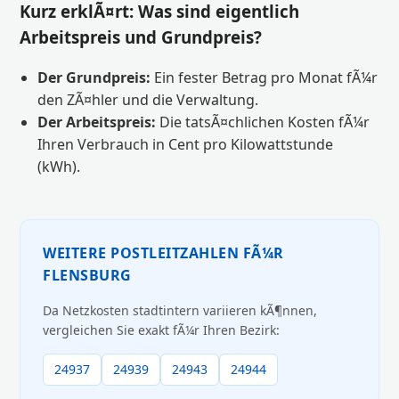
Kurz erklÃ¤rt: Was sind eigentlich
Arbeitspreis und Grundpreis?
Der Grundpreis:
Ein fester Betrag pro Monat fÃ¼r
den ZÃ¤hler und die Verwaltung.
Der Arbeitspreis:
Die tatsÃ¤chlichen Kosten fÃ¼r
Ihren Verbrauch in Cent pro Kilowattstunde
(kWh).
WEITERE POSTLEITZAHLEN FÃ¼R
FLENSBURG
Da Netzkosten stadtintern variieren kÃ¶nnen,
vergleichen Sie exakt fÃ¼r Ihren Bezirk:
24937
24939
24943
24944