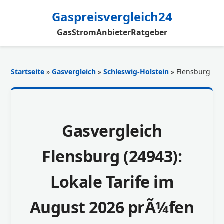
Gaspreisvergleich24
Gas
Strom
Anbieter
Ratgeber
Startseite
»
Gasvergleich
»
Schleswig-Holstein
» Flensburg
Gasvergleich
Flensburg (24943):
Lokale Tarife im
August 2026 prÃ¼fen