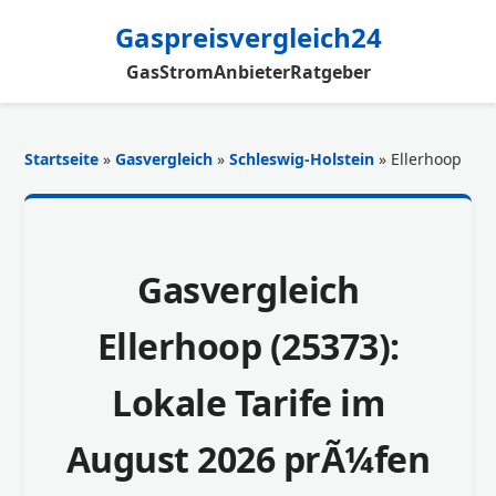
Gaspreisvergleich24
Gas
Strom
Anbieter
Ratgeber
Startseite
»
Gasvergleich
»
Schleswig-Holstein
» Ellerhoop
Gasvergleich
Ellerhoop (25373):
Lokale Tarife im
August 2026 prÃ¼fen