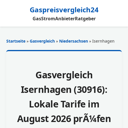
Gaspreisvergleich24
Gas
Strom
Anbieter
Ratgeber
Startseite
»
Gasvergleich
»
Niedersachsen
» Isernhagen
Gasvergleich
Isernhagen (30916):
Lokale Tarife im
August 2026 prÃ¼fen