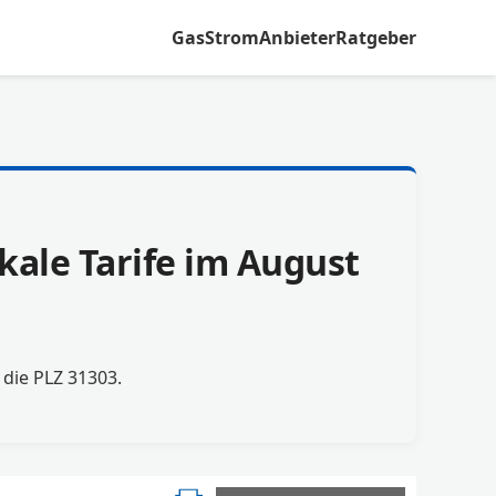
Gas
Strom
Anbieter
Ratgeber
kale Tarife im August
r die PLZ 31303.