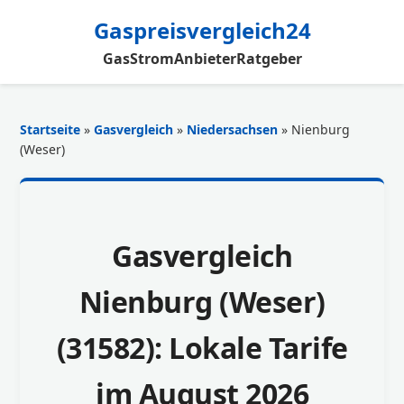
Gaspreisvergleich24
Gas
Strom
Anbieter
Ratgeber
Startseite
»
Gasvergleich
»
Niedersachsen
» Nienburg
(Weser)
Gasvergleich
Nienburg (Weser)
(31582): Lokale Tarife
im August 2026