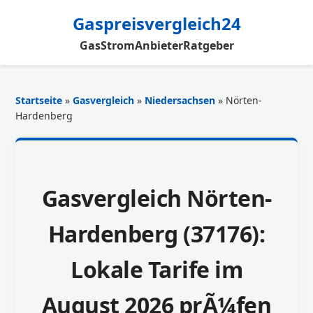
Gaspreisvergleich24
Gas
Strom
Anbieter
Ratgeber
Startseite
»
Gasvergleich
»
Niedersachsen
» Nörten-
Hardenberg
Gasvergleich Nörten-
Hardenberg (37176):
Lokale Tarife im
August 2026 prÃ¼fen