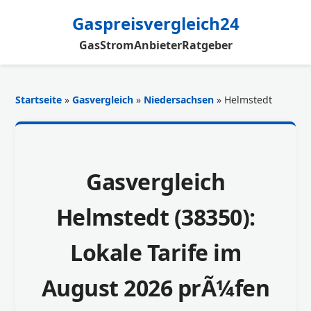
Gaspreisvergleich24
Gas
Strom
Anbieter
Ratgeber
Startseite
»
Gasvergleich
»
Niedersachsen
» Helmstedt
Gasvergleich
Helmstedt (38350):
Lokale Tarife im
August 2026 prÃ¼fen