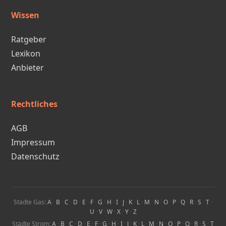
Wissen
Ratgeber
Lexikon
Anbieter
Rechtliches
AGB
Impressum
Datenschutz
Städte Gas:
A
·
B
·
C
·
D
·
E
·
F
·
G
·
H
·
I
·
J
·
K
·
L
·
M
·
N
·
O
·
P
·
Q
·
R
·
S
·
T
·
U
·
V
·
W
·
X
·
Y
·
Z
Städte Strom:
A
·
B
·
C
·
D
·
E
·
F
·
G
·
H
·
I
·
J
·
K
·
L
·
M
·
N
·
O
·
P
·
Q
·
R
·
S
·
T