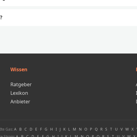
?
Wissen
Ratgeber
Lexikon
Anbieter
dte Gas:
A
·
B
·
C
·
D
·
E
·
F
·
G
·
H
·
I
·
J
·
K
·
L
·
M
·
N
·
O
·
P
·
Q
·
R
·
S
·
T
·
U
·
V
·
W
·
X
·
te Strom:
A
·
B
·
C
·
D
·
E
·
F
·
G
·
H
·
I
·
J
·
K
·
L
·
M
·
N
·
O
·
P
·
Q
·
R
·
S
·
T
·
U
·
V
·
W
·
X