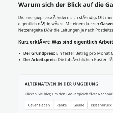
Warum sich der Blick auf die Ga
Die Energiepreise Ã¤ndern sich stÃ¤ndig. Oft mer
eigentlich nÃ¶tig wÃ¤re. Mit einem kurzen
Gasve
Netzentgelte fÃ¼r die Leitungen je nach Postleitz
Kurz erklÃ¤rt: Was sind eigentlich Arbei
Der Grundpreis:
Ein fester Betrag pro Monat 
Der Arbeitspreis:
Die tatsÃ¤chlichen Kosten fÃ
ALTERNATIVEN IN DER UMGEBUNG
Klicken Sie hier, um den Gasvergleich fÃ¼r Nachbar
Gevensleben
Räbke
Gielde
Kissenbrück