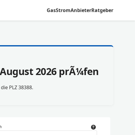
Gas
Strom
Anbieter
Ratgeber
m August 2026 prÃ¼fen
r die PLZ 38388.