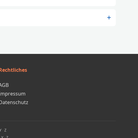
Rechtliches
AGB
Impressum
Datenschutz
Y
·
Z
·
Y
·
Z