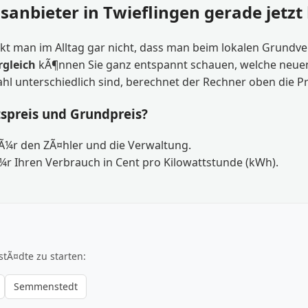
sanbieter in Twieflingen gerade jetzt
kt man im Alltag gar nicht, dass man beim lokalen Grundvers
rgleich
kÃ¶nnen Sie ganz entspannt schauen, welche neuen T
ahl unterschiedlich sind, berechnet der Rechner oben die P
tspreis und Grundpreis?
fÃ¼r den ZÃ¤hler und die Verwaltung.
¼r Ihren Verbrauch in Cent pro Kilowattstunde (kWh).
stÃ¤dte zu starten:
Semmenstedt