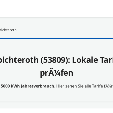
ichteroth
ichteroth (53809): Lokale Tar
prÃ¼fen
t
5000 kWh Jahresverbrauch
. Hier sehen Sie alle Tarife fÃ¼