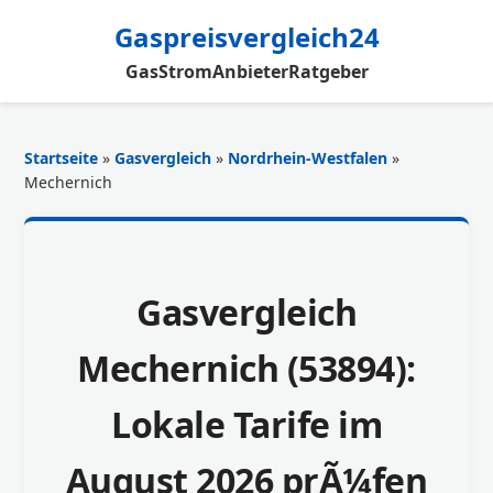
Gaspreisvergleich24
Gas
Strom
Anbieter
Ratgeber
Startseite
»
Gasvergleich
»
Nordrhein-Westfalen
»
Mechernich
Gasvergleich
Mechernich (53894):
Lokale Tarife im
August 2026 prÃ¼fen