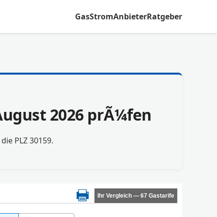
Gas
Strom
Anbieter
Ratgeber
 August 2026 prÃ¼fen
r die PLZ 30159.