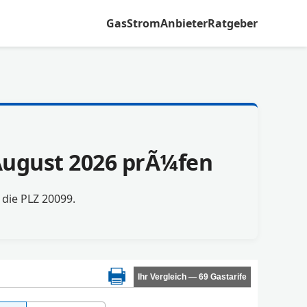
Gas
Strom
Anbieter
Ratgeber
 August 2026 prÃ¼fen
r die PLZ 20099.