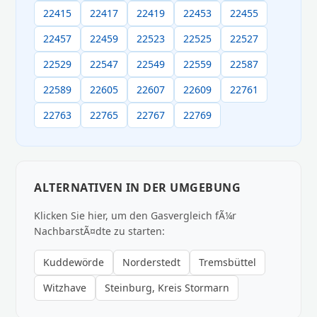
22415
22417
22419
22453
22455
22457
22459
22523
22525
22527
22529
22547
22549
22559
22587
22589
22605
22607
22609
22761
22763
22765
22767
22769
ALTERNATIVEN IN DER UMGEBUNG
Klicken Sie hier, um den Gasvergleich fÃ¼r
NachbarstÃ¤dte zu starten:
Kuddewörde
Norderstedt
Tremsbüttel
Witzhave
Steinburg, Kreis Stormarn