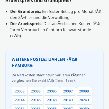
Arbeitspreis und Grundpreis?
Der Grundpreis:
Ein fester Betrag pro Monat fÃ¼r
den ZÃ¤hler und die Verwaltung.
Der Arbeitspreis:
Die tatsÃ¤chlichen Kosten fÃ¼r
Ihren Verbrauch in Cent pro Kilowattstunde
(kWh).
WEITERE POSTLEITZAHLEN FÃ¼R
HAMBURG
Da Netzkosten stadtintern variieren kÃ¶nnen,
vergleichen Sie exakt fÃ¼r Ihren Bezirk:
20038
20088
20095
20097
20099
20144
20146
20148
20149
20249
20251
20253
20255
20257
20259