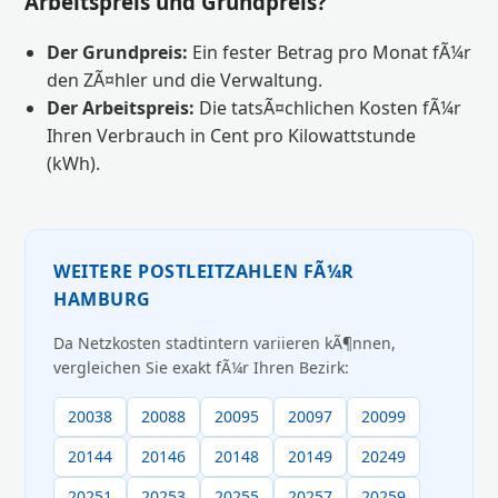
Arbeitspreis und Grundpreis?
Der Grundpreis:
Ein fester Betrag pro Monat fÃ¼r
den ZÃ¤hler und die Verwaltung.
Der Arbeitspreis:
Die tatsÃ¤chlichen Kosten fÃ¼r
Ihren Verbrauch in Cent pro Kilowattstunde
(kWh).
WEITERE POSTLEITZAHLEN FÃ¼R
HAMBURG
Da Netzkosten stadtintern variieren kÃ¶nnen,
vergleichen Sie exakt fÃ¼r Ihren Bezirk:
20038
20088
20095
20097
20099
20144
20146
20148
20149
20249
20251
20253
20255
20257
20259