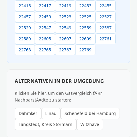
22415
22417
22419
22453
22455
22457
22459
22523
22525
22527
22529
22547
22549
22559
22587
22589
22605
22607
22609
22761
22763
22765
22767
22769
ALTERNATIVEN IN DER UMGEBUNG
Klicken Sie hier, um den Gasvergleich fÃ¼r
NachbarstÃ¤dte zu starten:
Dahmker
Linau
Schenefeld bei Hamburg
Tangstedt, Kreis Stormarn
Witzhave