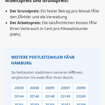
Arbeitspreis und Grundpreis?
Der Grundpreis:
Ein fester Betrag pro Monat fÃ¼r
den ZÃ¤hler und die Verwaltung.
Der Arbeitspreis:
Die tatsÃ¤chlichen Kosten fÃ¼r
Ihren Verbrauch in Cent pro Kilowattstunde
(kWh).
WEITERE POSTLEITZAHLEN FÃ¼R
HAMBURG
Da Netzkosten stadtintern variieren kÃ¶nnen,
vergleichen Sie exakt fÃ¼r Ihren Bezirk:
20038
20088
20095
20097
20099
20144
20146
20148
20149
20249
20251
20253
20255
20257
20259