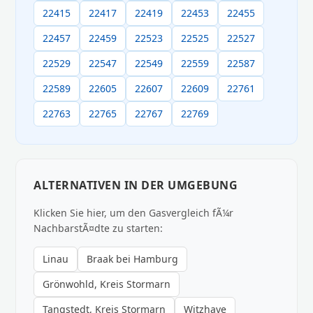
22415
22417
22419
22453
22455
22457
22459
22523
22525
22527
22529
22547
22549
22559
22587
22589
22605
22607
22609
22761
22763
22765
22767
22769
ALTERNATIVEN IN DER UMGEBUNG
Klicken Sie hier, um den Gasvergleich fÃ¼r
NachbarstÃ¤dte zu starten:
Linau
Braak bei Hamburg
Grönwohld, Kreis Stormarn
Tangstedt, Kreis Stormarn
Witzhave