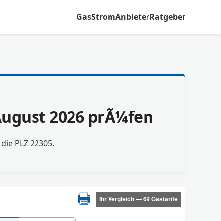
Gas
Strom
Anbieter
Ratgeber
 August 2026 prÃ¼fen
r die PLZ 22305.