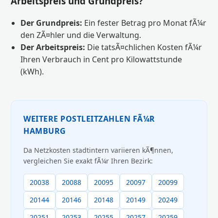
Arbeitspreis und Grundpreis?
Der Grundpreis:
Ein fester Betrag pro Monat fÃ¼r
den ZÃ¤hler und die Verwaltung.
Der Arbeitspreis:
Die tatsÃ¤chlichen Kosten fÃ¼r
Ihren Verbrauch in Cent pro Kilowattstunde
(kWh).
WEITERE POSTLEITZAHLEN FÃ¼R
HAMBURG
Da Netzkosten stadtintern variieren kÃ¶nnen,
vergleichen Sie exakt fÃ¼r Ihren Bezirk:
20038
20088
20095
20097
20099
20144
20146
20148
20149
20249
20251
20253
20255
20257
20259