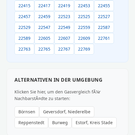
22415
22417
22419
22453
22455
22457
22459
22523
22525
22527
22529
22547
22549
22559
22587
22589
22605
22607
22609
22761
22763
22765
22767
22769
ALTERNATIVEN IN DER UMGEBUNG
Klicken Sie hier, um den Gasvergleich fÃ¼r
NachbarstÃ¤dte zu starten:
Börnsen
Geversdorf, Niederelbe
Reppenstedt
Burweg
Estorf, Kreis Stade